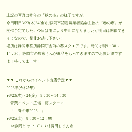
上記の写真は昨年の『秋の市』の様子ですが、
今日明日3/23(木)24(金)に静岡市認定農業者協会主催の『春の市』が
開催予定でした。今日は雨により中止になりましたが明日は開催でき
そうなので、是非お越し下さい！
場所は静岡市役所静岡庁舎前の葵スクエアです。時間は朝9：30～
14：30、静岡市の農家さんが逸品をもってきますのでお買い得です
よ！待ってまーす！
▼▼ これからのイベント出店予定▼▼
2023年(令和5年)
●3/23(木)・24(金) 9：30～14：30
青葉イベント広場 葵スクエア
『 春の市2023 』
●3/25(土) 8：30～12：00
JA静岡市ﾌｧｰﾏｰｽﾞﾏｰｹｯﾄ長田じまん市