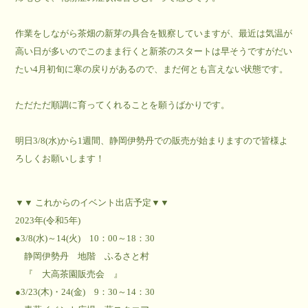
作業をしながら茶畑の新芽の具合を観察していますが、最近は気温が
高い日が多いのでこのまま行くと新茶のスタートは早そうですがだい
たい4月初旬に寒の戻りがあるので、まだ何とも言えない状態です。
ただただ順調に育ってくれることを願うばかりです。
明日3/8(水)から1週間、静岡伊勢丹での販売が始まりますので皆様よ
ろしくお願いします！
▼▼ これからのイベント出店予定▼▼
2023年(令和5年)
●3/8(水)～14(火) 10：00～18：30
静岡伊勢丹 地階 ふるさと村
『 大高茶園販売会 』
●3/23(木)・24(金) 9：30～14：30