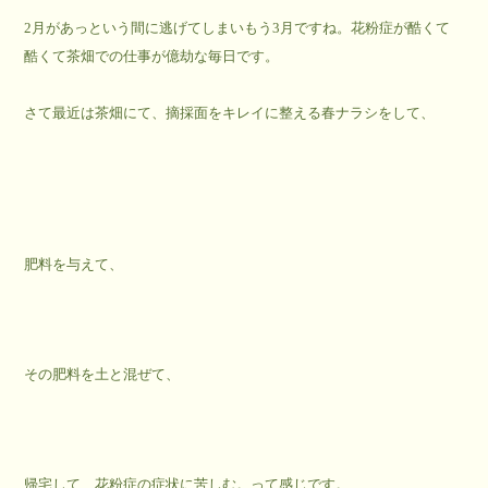
2月があっという間に逃げてしまいもう3月ですね。花粉症が酷くて
酷くて茶畑での仕事が億劫な毎日です。
さて最近は茶畑にて、摘採面をキレイに整える春ナラシをして、
肥料を与えて、
その肥料を土と混ぜて、
帰宅して、花粉症の症状に苦しむ。って感じです。