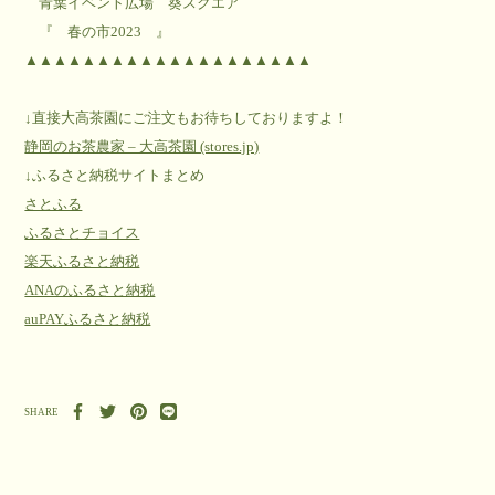
青葉イベント広場 葵スクエア
『 春の市2023 』
▲▲▲▲▲▲▲▲▲▲▲▲▲▲▲▲▲▲▲▲
↓直接大高茶園にご注文もお待ちしておりますよ！
静岡のお茶農家 – 大高茶園 (stores.jp)
↓ふるさと納税サイトまとめ
さとふる
ふるさとチョイス
楽天ふるさと納税
ANAのふるさと納税
auPAYふるさと納税
SHARE